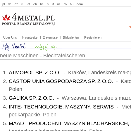
.pl
.de
.cz
.ru
.at
.ch
.be
.nl
.it
.us
.ro
.hu
.com
f
Über Uns
|
Hauptseite
|
Ereignisse
|
Bildgalerien
|
Registrieren
neue Maschinen - Blechtafelscheren
ATMOPOL SP. Z O.O.
- Kraków, Landeskreis małop
CASTOR UNIA GOSPODARCZA SP. Z O.O.
- Kato
Polen
GALIKA SP. Z O.O.
- Warszawa, Landeskreis mazow
INTE- TECHNOLOGIE, MASZYNY, SERWIS
- Miel
podkarpackie, Polen
MAAD - PRODUCENT MASZYN BLACHARSKICH,