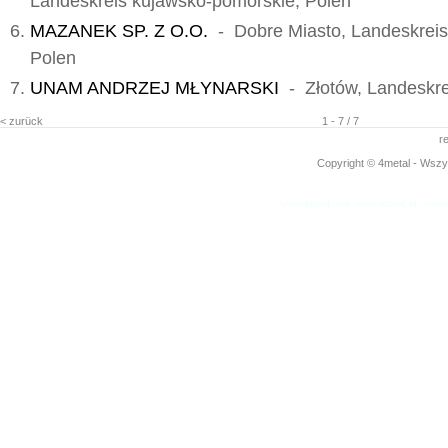
Landeskreis kujawsko-pomorskie, Polen
MAZANEK SP. Z O.O.
- Dobre Miasto, Landeskreis
Polen
UNAM ANDRZEJ MŁYNARSKI
- Złotów, Landeskrei
< zurück
1 - 7 / 7
r
Copyright © 4metal - Wszys
www.4metal.com
www.4metal.pl
www.4
0.30736 sek